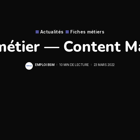
Actualités
Fiches métiers
métier — Content 
EMPLOI BSM
10 MIN DE LECTURE
23 MARS 2022
POSTED
BY