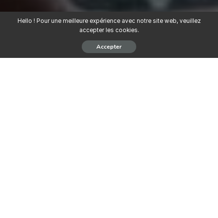
Hello ! Pour une meilleure expérience avec notre site web, veuillez
accepter les cookies.
Accepter
L’Auditeur Informatique aura pour mission
de
contribuer à
l’amélioration du système de contrôle interne de la Banque à
travers l’identification des zones de risques significatifs et la
réalisation de missions d’audit visant à évaluer la qualité, la
disponibilité et la sécurité des systèmes d’information et des
actifs informationnels.
FINALITÉS DE LA FONCTION de
l’Auditeur Informatique
Vérifier que les opérations sont exécutées par les systèmes
d’information conformément aux procédures internes de la
banque, aux textes légaux et réglementaires en vigueur et aux