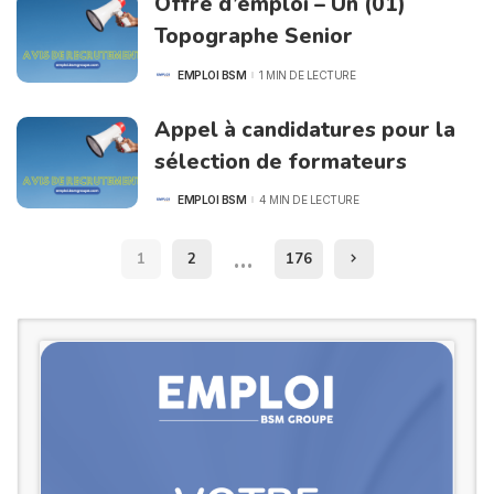
Offre d’emploi – Un (01)
Topographe Senior
EMPLOI BSM
1 MIN DE LECTURE
POSTED
BY
Appel à candidatures pour la
sélection de formateurs
EMPLOI BSM
4 MIN DE LECTURE
POSTED
BY
…
1
2
176