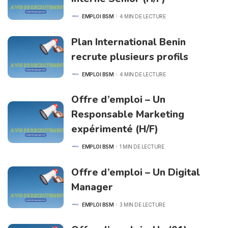
EMPLOI BSM
4 MIN DE LECTURE
POSTED
BY
Plan International Benin
recrute plusieurs profils
EMPLOI BSM
4 MIN DE LECTURE
POSTED
BY
Offre d’emploi – Un
Responsable Marketing
expérimenté (H/F)
EMPLOI BSM
1 MIN DE LECTURE
POSTED
BY
Offre d’emploi – Un Digital
Manager
EMPLOI BSM
3 MIN DE LECTURE
POSTED
BY