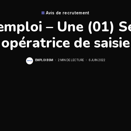
Avis de recrutement
emploi – Une (01) S
opératrice de saisie
EMPLOI BSM
2 MIN DE LECTURE
6 JUIN 2022
POSTED
BY