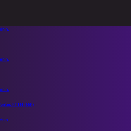
entes FTTH (H/F)