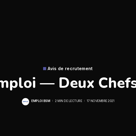
Avis de recrutement
mploi — Deux Chefs
EMPLOI BSM
2 MIN DE LECTURE
17 NOVEMBRE 2021
POSTED
BY