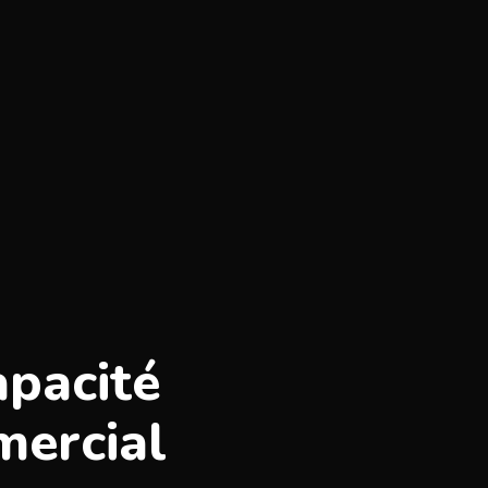
apacité
mercial