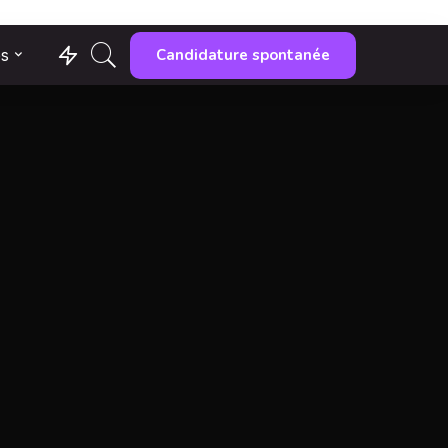
Candidature spontanée
es