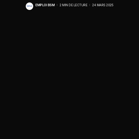
EMPLOI BSM
2 MIN DE LECTURE
24 MARS 2025
POSTED
BY