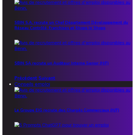
SBIN S.A. recrute un Chef Département Développement du
Réseau Contrôlé, Franchises et Shops In Shops
SBIN SA recrute un Auditeur Interne Senior (H/F)
Précédent
Suivant
Conseils emploi
Le Groupe EIG recrute des Chargés Commerciaux (H/F)