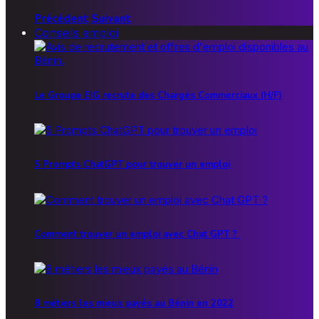
Précédent
Suivant
Conseils emploi
Le Groupe EIG recrute des Chargés Commerciaux (H/F)
5 Prompts ChatGPT pour trouver un emploi
Comment trouver un emploi avec Chat GPT ?
8 métiers les mieux payés au Bénin en 2022