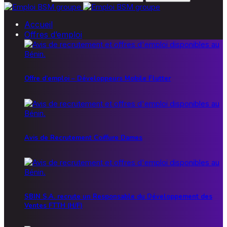
Accueil
Offres d’emploi
Offre d’emploi – Développeurs Mobile Flutter
Avis de Recrutement Coiffure Dames
SBIN S.A. recrute un Responsable du Développement des
Ventes FTTH (H/F)