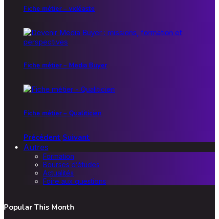
Fiche métier – vidéaste
Fiche métier – Media Buyer
Fiche métier – Qualiticien
Précédent
Suivant
Autres
Formation
Bourses d’études
Actualités
Foire aux questions
Popular This Month