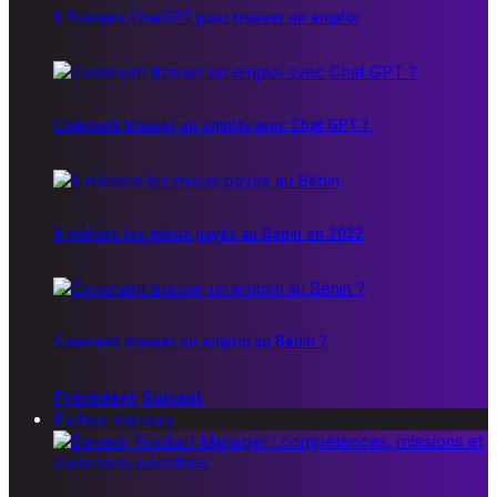
5 Prompts ChatGPT pour trouver un emploi
Comment trouver un emploi avec Chat GPT ?
8 métiers les mieux payés au Bénin en 2022
Comment trouver un emploi au Bénin ?
Précédent
Suivant
Fiches métiers