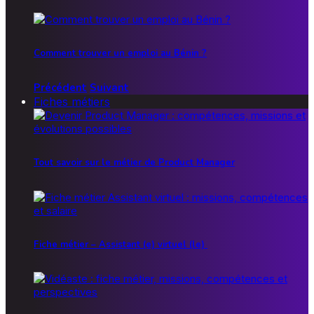
Comment trouver un emploi au Bénin ?
Précédent
Suivant
Fiches métiers
Tout savoir sur le métier de Product Manager
Fiche métier – Assistant (e) virtuel (le)