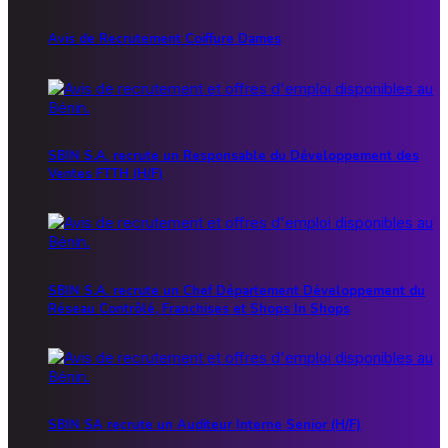
Avis de Recrutement Coiffure Dames
SBIN S.A. recrute un Responsable du Développement des
Ventes FTTH (H/F)
SBIN S.A. recrute un Chef Département Développement du
Réseau Contrôlé, Franchises et Shops In Shops
SBIN SA recrute un Auditeur Interne Senior (H/F)