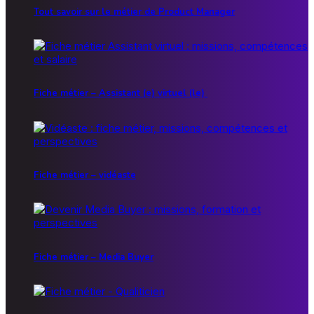
Tout savoir sur le métier de Product Manager
Fiche métier – Assistant (e) virtuel (le)
Fiche métier – vidéaste
Fiche métier – Media Buyer