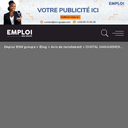
Emploi BSM groupe
>
Blog
>
Avis de recrutement
>
DIGITAL MANAGEMENT recrute Un (01) Chef de Projet Digital (H/F)