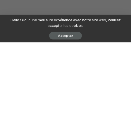
Hello ! Pour une meilleure expérience avec notre site web, veuillez
accepter les cookies.
Accepter
Dans le but de renforcement de son
personnel, DIGITAL MANAGEMENT
recrute Un (01)
Chef de Projet Digital
(H/F).
Type de contrat :
CDI
Lieu de travail
: Télé-travail
Mission et responsabilités
Attaché(e) au Directeur Général :