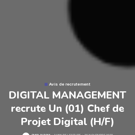
Avis de recrutement
DIGITAL MANAGEMENT
recrute Un (01) Chef de
Projet Digital (H/F)