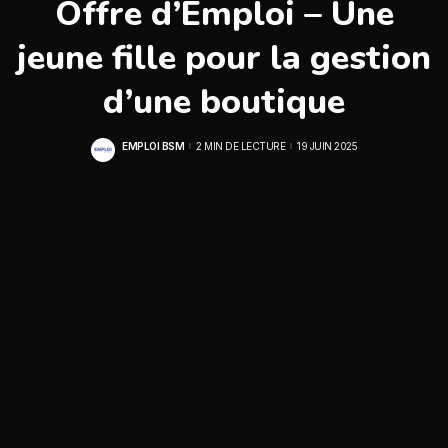
Offre d’Emploi – Une
jeune fille pour la gestion
d’une boutique
EMPLOI BSM
2 MIN DE LECTURE
19 JUIN 2025
POSTED
BY