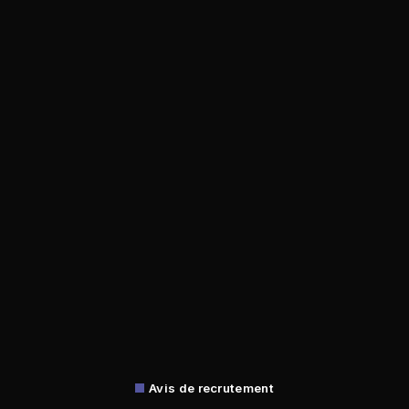
Avis de recrutement