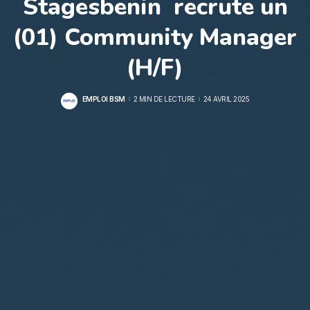
Stagesbenin recrute un
(01) Community Manager
(H/F)
EMPLOI BSM
2 MIN DE LECTURE
24 AVRIL 2025
POSTED
BY