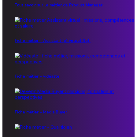
Tout savoir sur le métier de Product Manager
Fiche métier – Assistant (e) virtuel (le)
Fiche métier – vidéaste
Fiche métier – Media Buyer