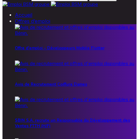
Accueil
Offres d’emploi
Offre d’emploi – Développeurs Mobile Flutter
Avis de Recrutement Coiffure Dames
SBIN S.A. recrute un Responsable du Développement des
Ventes FTTH (H/F)