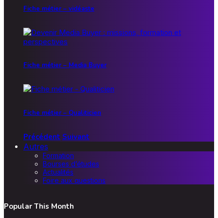
Fiche métier – vidéaste
Fiche métier – Media Buyer
Fiche métier – Qualiticien
Précédent
Suivant
Autres
Formation
Bourses d’études
Actualités
Foire aux questions
Popular This Month