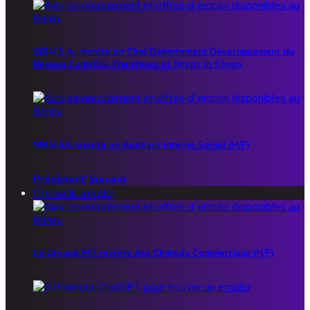
SBIN S.A. recrute un Chef Département Développement du
Réseau Contrôlé, Franchises et Shops In Shops
SBIN SA recrute un Auditeur Interne Senior (H/F)
Précédent
Suivant
Conseils emploi
Le Groupe EIG recrute des Chargés Commerciaux (H/F)