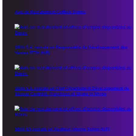
Avis de Recrutement Coiffure Dames
SBIN S.A. recrute un Responsable du Développement des
Ventes FTTH (H/F)
SBIN S.A. recrute un Chef Département Développement du
Réseau Contrôlé, Franchises et Shops In Shops
SBIN SA recrute un Auditeur Interne Senior (H/F)