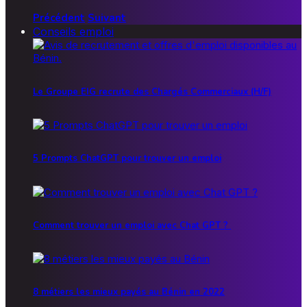
Précédent
Suivant
Conseils emploi
Le Groupe EIG recrute des Chargés Commerciaux (H/F)
5 Prompts ChatGPT pour trouver un emploi
Comment trouver un emploi avec Chat GPT ?
8 métiers les mieux payés au Bénin en 2022