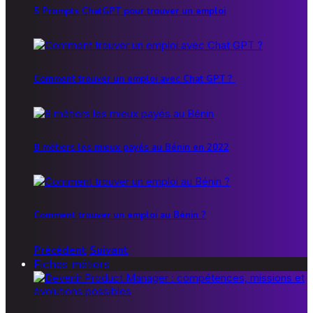
5 Prompts ChatGPT pour trouver un emploi
Comment trouver un emploi avec Chat GPT ?
8 métiers les mieux payés au Bénin en 2022
Comment trouver un emploi au Bénin ?
Précédent
Suivant
Fiches métiers