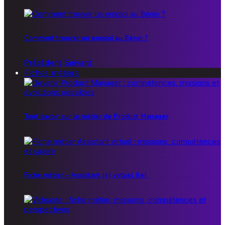
Comment trouver un emploi au Bénin ?
Précédent
Suivant
Fiches métiers
Tout savoir sur le métier de Product Manager
Fiche métier – Assistant (e) virtuel (le)