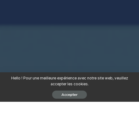
Hello ! Pour une meilleure expérience avec notre site web, veuillez
accepter les cookies.
Accepter
Dans le cadre du projet « Stop Corruption, Stop VBG », le
consortium SOS Civisme Bénin – Banouto lance un appel à
candidatures pour la sélection de 50 journalistes béninois
désireux de renforcer leurs compétences en journalisme