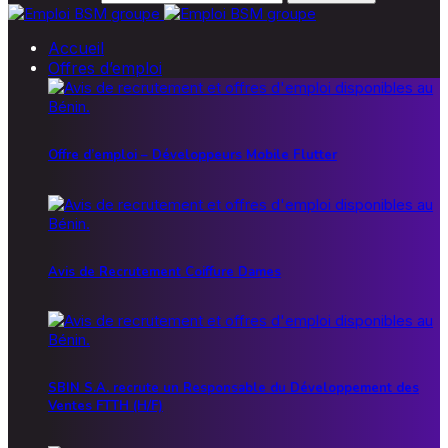
Accueil
Offres d’emploi
Offre d’emploi – Développeurs Mobile Flutter
Avis de Recrutement Coiffure Dames
SBIN S.A. recrute un Responsable du Développement des
Ventes FTTH (H/F)