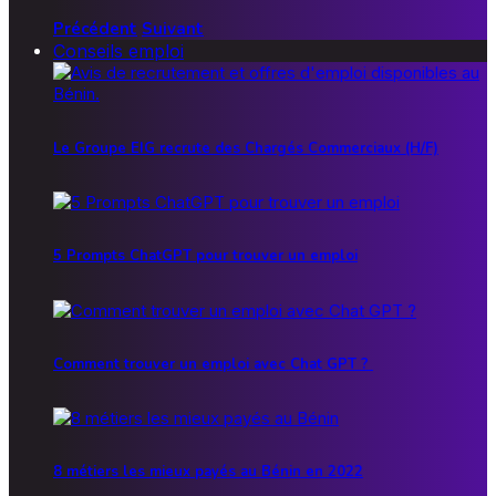
Précédent
Suivant
Conseils emploi
Le Groupe EIG recrute des Chargés Commerciaux (H/F)
5 Prompts ChatGPT pour trouver un emploi
Comment trouver un emploi avec Chat GPT ?
8 métiers les mieux payés au Bénin en 2022