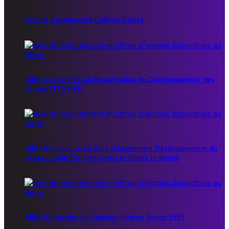
Avis de Recrutement Coiffure Dames
SBIN S.A. recrute un Responsable du Développement des
Ventes FTTH (H/F)
SBIN S.A. recrute un Chef Département Développement du
Réseau Contrôlé, Franchises et Shops In Shops
SBIN SA recrute un Auditeur Interne Senior (H/F)