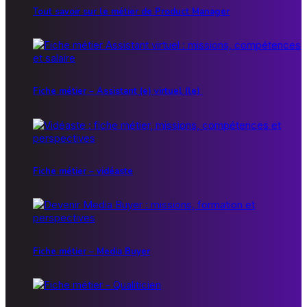
Tout savoir sur le métier de Product Manager
Fiche métier – Assistant (e) virtuel (le)
Fiche métier – vidéaste
Fiche métier – Media Buyer