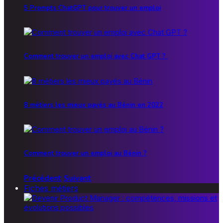
5 Prompts ChatGPT pour trouver un emploi
Comment trouver un emploi avec Chat GPT ?
8 métiers les mieux payés au Bénin en 2022
Comment trouver un emploi au Bénin ?
Précédent
Suivant
Fiches métiers