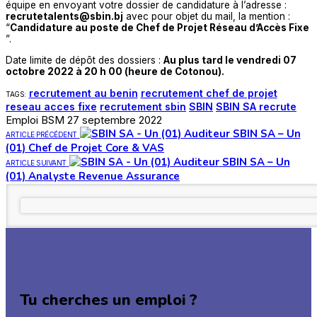
équipe en envoyant votre dossier de candidature à l’adresse :
recrutetalents@sbin.bj
avec pour objet du mail, la mention :
“
Candidature au poste de Chef de Projet Réseau d’Accès Fixe
”.
Date limite de dépôt des dossiers :
Au plus tard le vendredi 07
octobre 2022 à 20 h 00 (heure de Cotonou).
recrutement au benin
recrutement chef de projet
TAGS:
reseau acces fixe
recrutement sbin
SBIN
SBIN SA recrute
Emploi BSM
27 septembre 2022
SBIN SA – Un
ARTICLE PRÉCÉDENT
(01) Chef de Projet Core & VAS
SBIN SA – Un
ARTICLE SUIVANT
(01) Analyste Revenue Assurance
Tu cherches un emploi ?