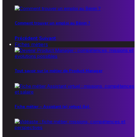
Comment trouver un emploi au Bénin ?
Précédent
Suivant
Fiches métiers
Tout savoir sur le métier de Product Manager
Fiche métier – Assistant (e) virtuel (le)