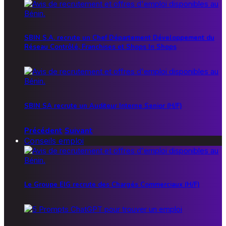
SBIN S.A. recrute un Chef Département Développement du
Réseau Contrôlé, Franchises et Shops In Shops
SBIN SA recrute un Auditeur Interne Senior (H/F)
Précédent
Suivant
Conseils emploi
Le Groupe EIG recrute des Chargés Commerciaux (H/F)