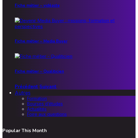
Fiche métier – vidéaste
Fiche métier – Media Buyer
Fiche métier – Qualiticien
Précédent
Suivant
Autres
Formation
Bourses d’études
Actualités
Foire aux questions
Popular This Month