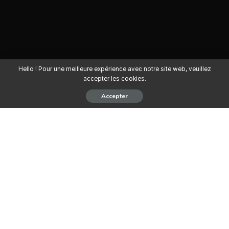
Hello ! Pour une meilleure expérience avec notre site web, veuillez
accepter les cookies.
Accepter
FedaPay recrute actuellement un
Responsable Support et Intégration
pour une mission à temps plein.
Secteur d’activité : Développement web, Nouvelle
technologie
Type de contrat : CDD – Temps plein
Lieu : Cotonou