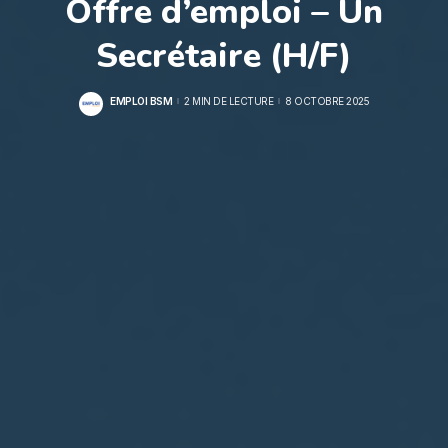
Offre d’emploi – Un
Secrétaire (H/F)
EMPLOI BSM
2 MIN DE LECTURE
8 OCTOBRE 2025
POSTED
BY