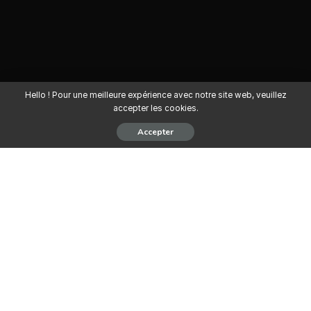
Hello ! Pour une meilleure expérience avec notre site web, veuillez
accepter les cookies.
Accepter
Secteur d’activité :
Comptabilité – Gestion ;
Lieu :
Abomey-Calavi, Bénin.
Le Directeur comptable coordonne et finalise la production des
comptes d’exploitation, des comptes de résultats et du bilan
annuel. Il est également chargé des relations avec les
organismes financiers (banques, commissaires aux comptes),
avec lesquels il définit des plans de financement, établit les