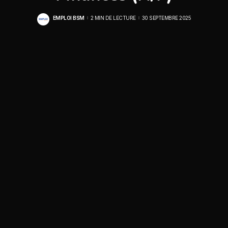
EMPLOI BSM
2 MIN DE LECTURE
30 SEPTEMBRE 2025
POSTED
BY