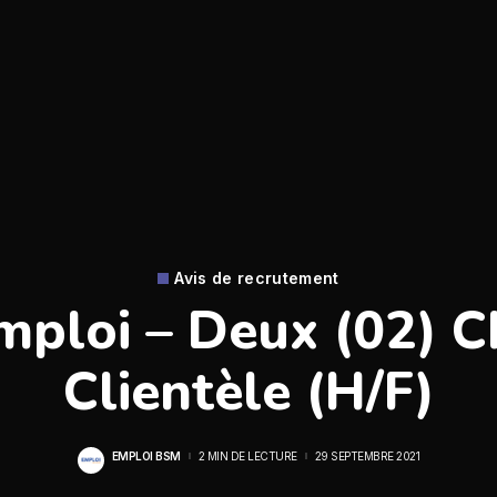
Avis de recrutement
mploi – Deux (02) 
Clientèle (H/F)
EMPLOI BSM
2 MIN DE LECTURE
29 SEPTEMBRE 2021
POSTED
BY