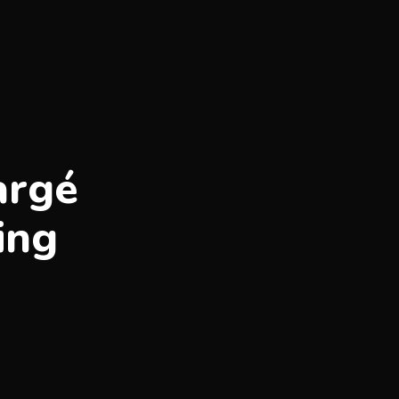
argé
ing