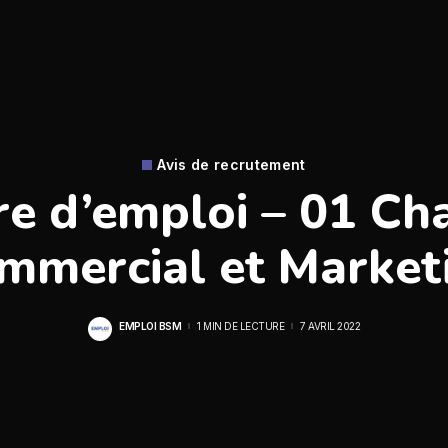
Avis de recrutement
re d’emploi – 01 Ch
mmercial et Market
EMPLOI BSM
1 MIN DE LECTURE
7 AVRIL 2022
POSTED
BY