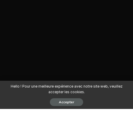
Hello ! Pour une meilleure expérience avec notre site web, veuillez
accepter les cookies.
Accepter
Pour le développement, une entreprise de mode, recrute un(e)
Agent Commercial.