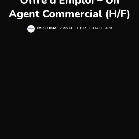
Offre d’Emploi – Un
Agent Commercial (H/F)
EMPLOI BSM
2 MIN DE LECTURE
13 AOÛT 2020
POSTED
BY