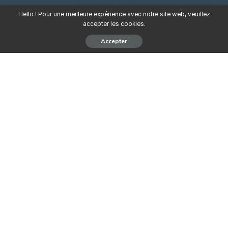
Hello ! Pour une meilleure expérience avec notre site web, veuillez
accepter les cookies.
Accepter
Dans le cadre du développement de
ses activités, Pyramide Production
recherche un Animalier expérimenté et
motivé pour intégrer son équipe.
Description du poste
Dans le cadre du développement de ses activités, Pyramide
Production recherche un Animalier expérimenté et motivé pour
intégrer son équipe.
Missions principales