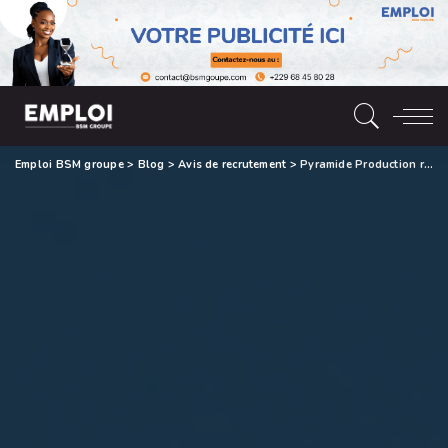
Emploi BSM groupe
>
Blog
>
Avis de recrutement
>
Pyramide Production recrute Un (01) Animalier (H/F)