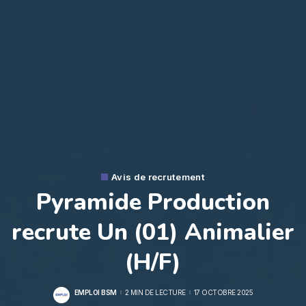
Avis de recrutement
Pyramide Production
recrute Un (01) Animalier
(H/F)
EMPLOI BSM
2 MIN DE LECTURE
17 OCTOBRE 2025
POSTED
BY