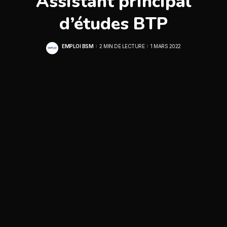
Assistant principal
d’études BTP
EMPLOI BSM
2 MIN DE LECTURE
1 MARS 2022
POSTED
BY