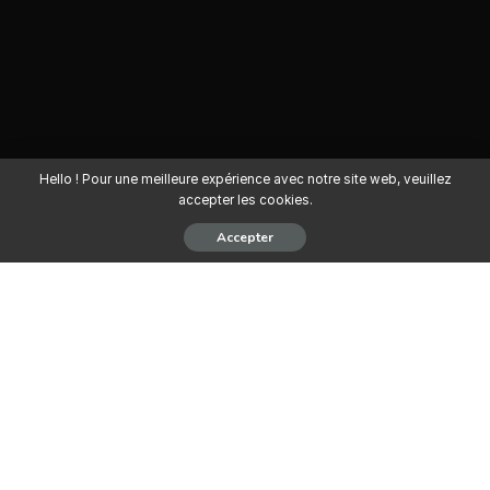
Hello ! Pour une meilleure expérience avec notre site web, veuillez
accepter les cookies.
Accepter
Secteur d’activité : Génie Civil et Travaux Publics
Métier / Poste : Assistant principal d’études BTP
Effectif : 2