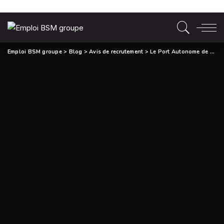
Emploi BSM groupe
>
Blog
>
Avis de recrutement
>
Le Port Autonome de Cotonou recrute Deux Chargé(e)s de Comptes Clients Clés