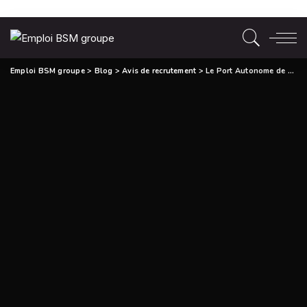
Emploi BSM groupe
>
Blog
>
Avis de recrutement
>
Le Port Autonome de Cotonou recrute Un Chargé du Pôle Communication Interne (H/F)