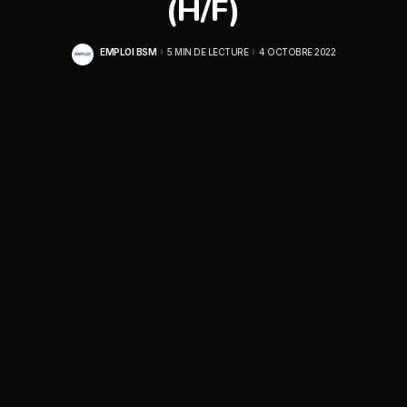
(H/F)
EMPLOI BSM
5 MIN DE LECTURE
4 OCTOBRE 2022
POSTED
BY