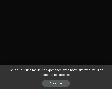
Hello ! Pour une meilleure expérience avec notre site web, veuillez
accepter les cookies.
Accepter
Pour les activités liées au développement de sa plateforme
technologique de paiement en ligne – KKIAPAY, la Fintech OPEN
SI recherche un
Director Sales Marketing Business