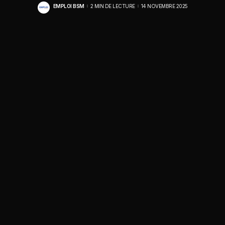
EMPLOI BSM
2 MIN DE LECTURE
14 NOVEMBRE 2025
POSTED
BY