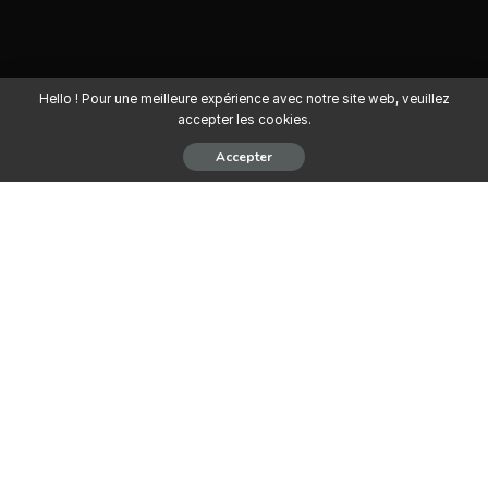
Hello ! Pour une meilleure expérience avec notre site web, veuillez
accepter les cookies.
Accepter
Une entreprise de place recrute un (01)
Distributeur (H/F).
Lieu de travail : Cotonou, Bénin
Missions principales
Assurer la distribution des produits dans la ville de Cotonou ;
Garantir la sécurité des produits transportés ;
Entretenir la moto ou le tricycle mis à disposition ;