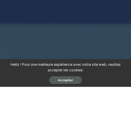
Hello ! Pour une meilleure expérience avec notre site web, veuillez
accepter les cookies.
Accepter
Dans le but d’élargir son réseau commercial et d’accroître son
chiffre d’affaires, NSIA ASSURANCE-VIE Bénin recrute des
Conseillers en Assurance.
Profil recherché