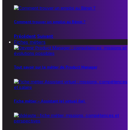
Comment trouver un emploi au Bénin ?
Précédent
Suivant
Fiches métiers
Tout savoir sur le métier de Product Manager
Fiche métier – Assistant (e) virtuel (le)