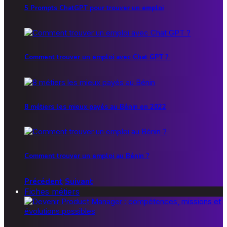
5 Prompts ChatGPT pour trouver un emploi
Comment trouver un emploi avec Chat GPT ?
8 métiers les mieux payés au Bénin en 2022
Comment trouver un emploi au Bénin ?
Précédent
Suivant
Fiches métiers