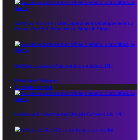
SBIN S.A. recrute un Chef Département Développement du
Réseau Contrôlé, Franchises et Shops In Shops
SBIN SA recrute un Auditeur Interne Senior (H/F)
Précédent
Suivant
Conseils emploi
Le Groupe EIG recrute des Chargés Commerciaux (H/F)