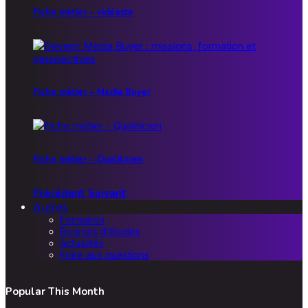
Fiche métier – vidéaste
Fiche métier – Media Buyer
Fiche métier – Qualiticien
Précédent
Suivant
Autres
Formation
Bourses d’études
Actualités
Foire aux questions
Popular This Month