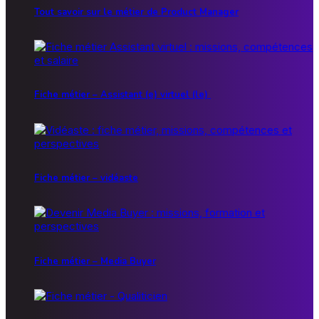
Tout savoir sur le métier de Product Manager
Fiche métier – Assistant (e) virtuel (le)
Fiche métier – vidéaste
Fiche métier – Media Buyer