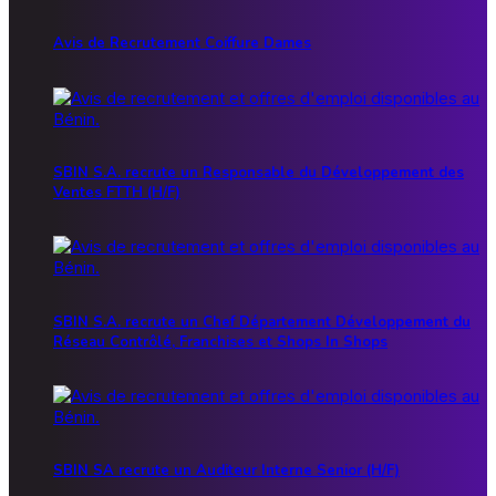
Avis de Recrutement Coiffure Dames
SBIN S.A. recrute un Responsable du Développement des
Ventes FTTH (H/F)
SBIN S.A. recrute un Chef Département Développement du
Réseau Contrôlé, Franchises et Shops In Shops
SBIN SA recrute un Auditeur Interne Senior (H/F)