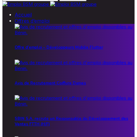
Accueil
Offres d’emploi
Offre d’emploi – Développeurs Mobile Flutter
Avis de Recrutement Coiffure Dames
SBIN S.A. recrute un Responsable du Développement des
Ventes FTTH (H/F)