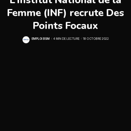
Femme (INF) recrute Des
Points Focaux
EMPLOI BSM
4 MIN DE LECTURE
18 OCTOBRE 2022
POSTED
BY