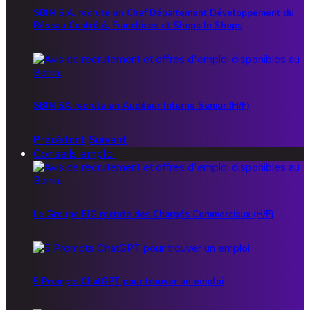
SBIN S.A. recrute un Chef Département Développement du
Réseau Contrôlé, Franchises et Shops In Shops
SBIN SA recrute un Auditeur Interne Senior (H/F)
Précédent
Suivant
Conseils emploi
Le Groupe EIG recrute des Chargés Commerciaux (H/F)
5 Prompts ChatGPT pour trouver un emploi