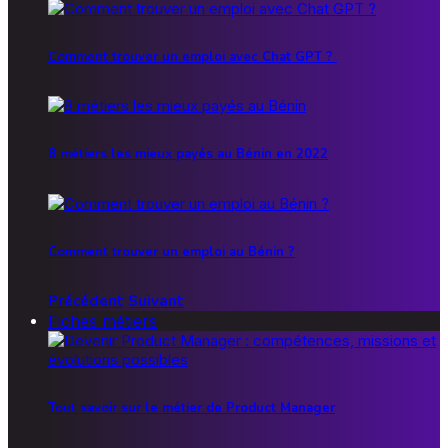
Comment trouver un emploi avec Chat GPT ?
8 métiers les mieux payés au Bénin en 2022
Comment trouver un emploi au Bénin ?
Précédent
Suivant
Fiches métiers
Tout savoir sur le métier de Product Manager