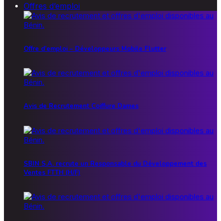
Offres d’emploi
Offre d’emploi – Développeurs Mobile Flutter
Avis de Recrutement Coiffure Dames
SBIN S.A. recrute un Responsable du Développement des
Ventes FTTH (H/F)