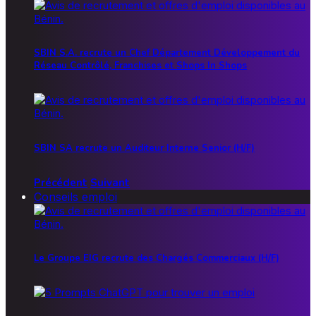
SBIN S.A. recrute un Chef Département Développement du
Réseau Contrôlé, Franchises et Shops In Shops
SBIN SA recrute un Auditeur Interne Senior (H/F)
Précédent
Suivant
Conseils emploi
Le Groupe EIG recrute des Chargés Commerciaux (H/F)