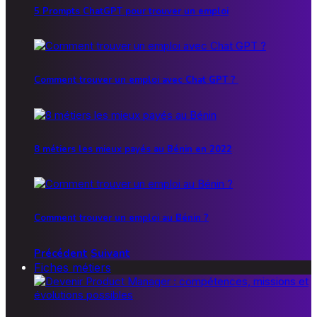
5 Prompts ChatGPT pour trouver un emploi
Comment trouver un emploi avec Chat GPT ?
8 métiers les mieux payés au Bénin en 2022
Comment trouver un emploi au Bénin ?
Précédent
Suivant
Fiches métiers