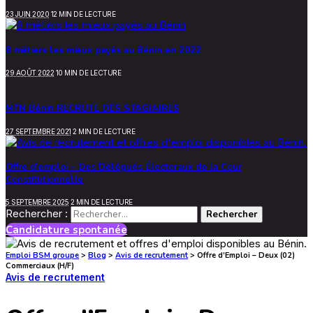
23 JUIN 2020
12 MIN DE LECTURE
8 métiers les mieux payés au Bénin en 2022
29 AOÛT 2022
10 MIN DE LECTURE
MTN Bénin RECRUTE DES STAGIAIRES
27 SEPTEMBRE 2021
2 MIN DE LECTURE
Offre d’emploi – Des Délégués Électoraux de la Cour
Constitutionnelle
5 SEPTEMBRE 2025
2 MIN DE LECTURE
Rechercher :
Candidature spontanée
Emploi BSM groupe
>
Blog
>
Avis de recrutement
>
Offre d’Emploi – Deux (02)
Commerciaux (H/F)
Avis de recrutement