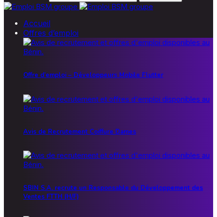
Accueil
Offres d’emploi
Offre d’emploi – Développeurs Mobile Flutter
Avis de Recrutement Coiffure Dames
SBIN S.A. recrute un Responsable du Développement des
Ventes FTTH (H/F)