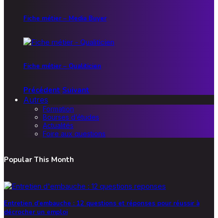
Fiche métier – Media Buyer
Fiche métier – Qualiticien
Précédent
Suivant
Autres
Formation
Bourses d’études
Actualités
Foire aux questions
Popular This Month
Entretien d’embauche : 12 questions et réponses pour réussir à
décrocher un emploi