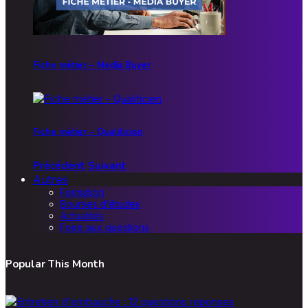
Fiche métier – Media Buyer
Fiche métier – Qualiticien
Précédent
Suivant
Autres
Formation
Bourses d’études
Actualités
Foire aux questions
Popular This Month