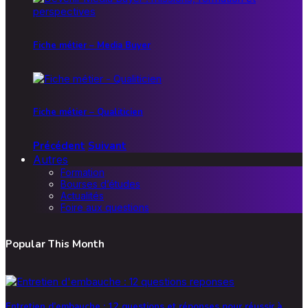
Fiche métier – Media Buyer
Fiche métier – Qualiticien
Précédent
Suivant
Autres
Formation
Bourses d’études
Actualités
Foire aux questions
Popular This Month
Entretien d’embauche : 12 questions et réponses pour réussir à