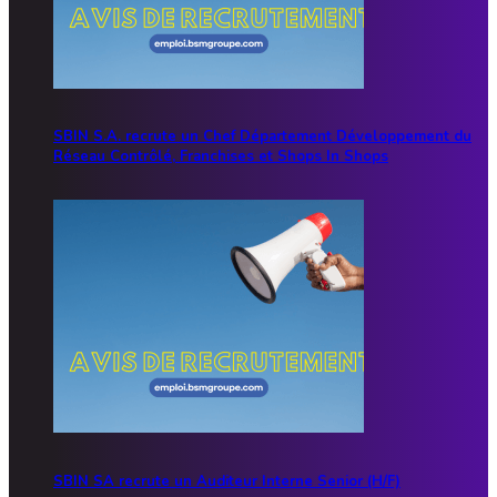
SBIN S.A. recrute un Chef Département Développement du
Réseau Contrôlé, Franchises et Shops In Shops
SBIN SA recrute un Auditeur Interne Senior (H/F)