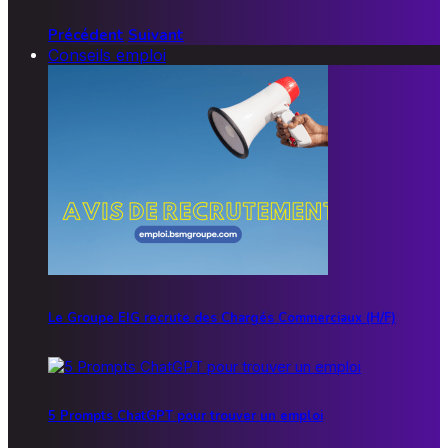
Précédent
Suivant
Conseils emploi
Le Groupe EIG recrute des Chargés Commerciaux (H/F)
5 Prompts ChatGPT pour trouver un emploi