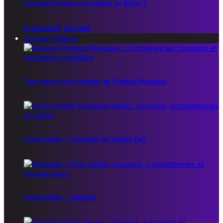
Comment trouver un emploi au Bénin ?
Précédent
Suivant
Fiches métiers
Tout savoir sur le métier de Product Manager
Fiche métier – Assistant (e) virtuel (le)
Fiche métier – vidéaste