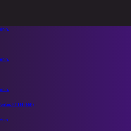
entes FTTH (H/F)