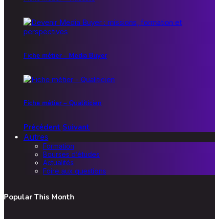
Fiche métier – Media Buyer
Fiche métier – Qualiticien
Précédent
Suivant
Autres
Formation
Bourses d’études
Actualités
Foire aux questions
Popular This Month