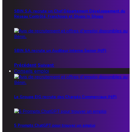
SBIN S.A. recrute un Chef Département Développement du
Réseau Contrôlé, Franchises et Shops In Shops
SBIN SA recrute un Auditeur Interne Senior (H/F)
Précédent
Suivant
Conseils emploi
Le Groupe EIG recrute des Chargés Commerciaux (H/F)
5 Prompts ChatGPT pour trouver un emploi