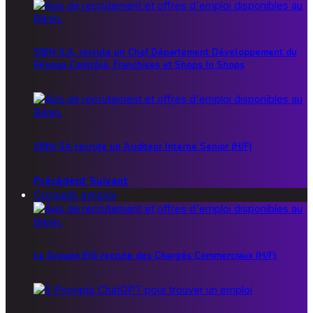
SBIN S.A. recrute un Chef Département Développement du
Réseau Contrôlé, Franchises et Shops In Shops
SBIN SA recrute un Auditeur Interne Senior (H/F)
Précédent
Suivant
Conseils emploi
Le Groupe EIG recrute des Chargés Commerciaux (H/F)