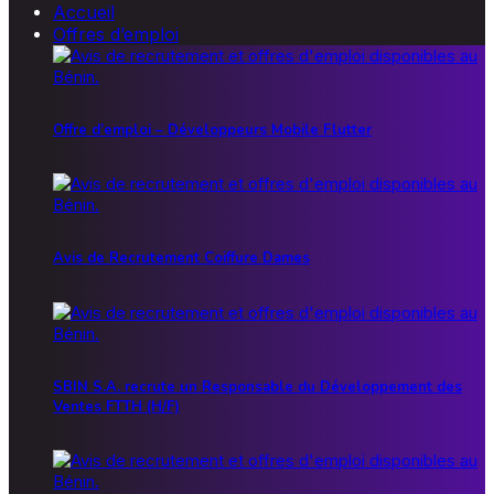
Accueil
Offres d’emploi
Offre d’emploi – Développeurs Mobile Flutter
Avis de Recrutement Coiffure Dames
SBIN S.A. recrute un Responsable du Développement des
Ventes FTTH (H/F)