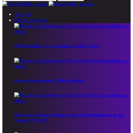
Accueil
Offres d’emploi
Offre d’emploi – Développeurs Mobile Flutter
Avis de Recrutement Coiffure Dames
SBIN S.A. recrute un Responsable du Développement des
Ventes FTTH (H/F)