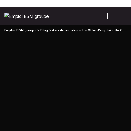
Emploi BSM groupe
>
Blog
>
Avis de recrutement
>
Offre d’emploi – Un Chargé de Recherche et Politique Systèmes Alimentaires (H/F)