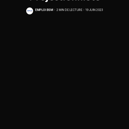
EMPLOI BSM
2 MIN DE LECTURE
19 JUIN 2023
POSTED
BY