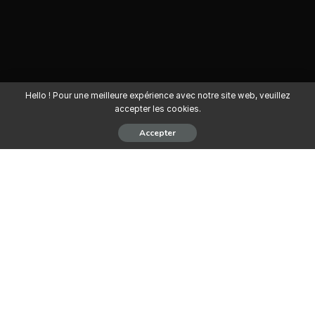
Hello ! Pour une meilleure expérience avec notre site web, veuillez
accepter les cookies.
Accepter
Canal Olympia recrute Un Régisseur –
Technicien Projectionniste pour un
contrat à durée déterminée de 6 mois,
si concluant contrat à durée
indéterminée.
Missions