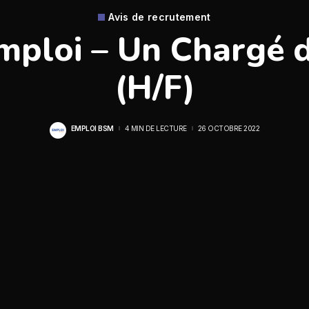
Avis de recrutement
mploi – Un Chargé 
(H/F)
EMPLOI BSM
4 MIN DE LECTURE
26 OCTOBRE 2022
POSTED
BY